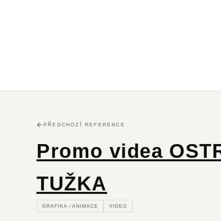
Video
produkce
PŘEDCHOZÍ REFERENCE
Promo videa OST
TUŽKA
GRAFIKA / ANIMACE
VIDEO