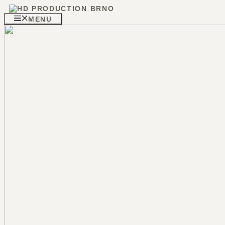
Přeskočit
na
MENU
obsah